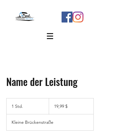
Name der Leistung
19,99
US-
1 Std.
1
19,99 $
Dollar
S
t
Kleine Brückenstraße
d