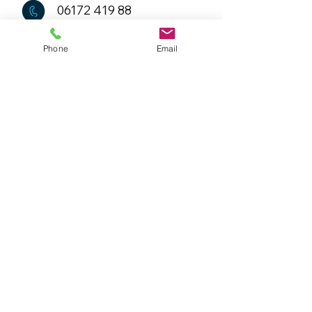
06172 419 88
Phone
Email
info@carcosmeticnatale.de
Montag - Donnerstag
07:00- 17:00 Uhr