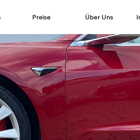
n
Preise
Über Uns
I